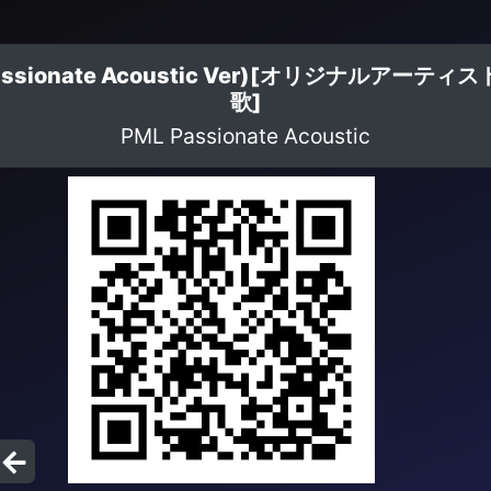
a- (Passionate Acoustic Ver)[オリジナ
歌]
PML Passionate Acoustic