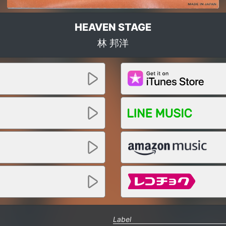
HEAVEN STAGE
林 邦洋
Label