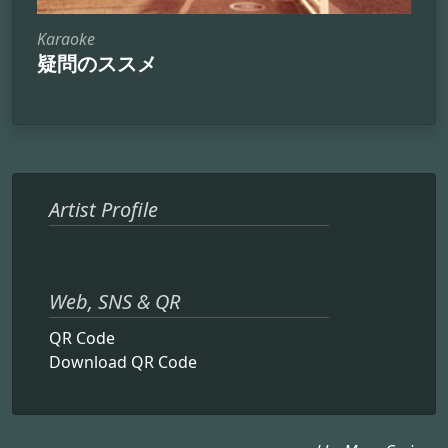
Karaoke
疑問のススメ
Artist Profile
Web, SNS & QR
QR Code
Download QR Code