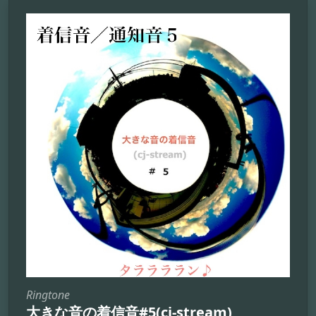
Ringtone
大きな音の着信音#5(cj-stream)