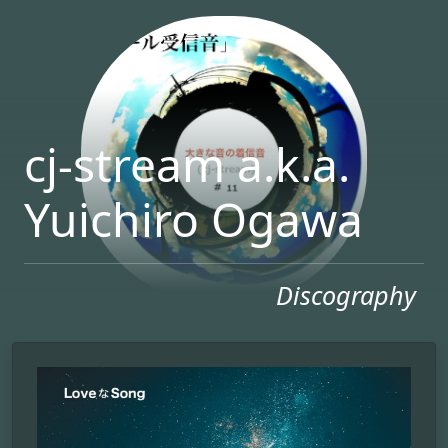
cj-stream a.k.a.
Yuichiro Ogawa
Discography