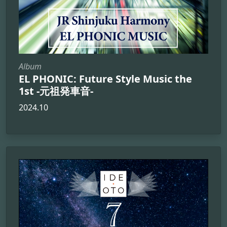
Album
EL PHONIC: Future Style Music the
1st -元祖発車音-
2024.10